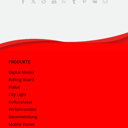
Facebook
X
Reddit
LinkedIn
WhatsApp
Tumblr
Pinterest
Vk
E-
Mail
PRODUKTE
Digital Media
Rolling Board
Plakat
City Light
Kulturplakat
Verkehrsmittel
Dauerwerbung
Mobile Poster