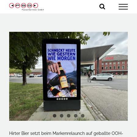
Zum
Inhalt
springen
Zeige
grösseres
Bild
Hirter Bier setzt beim Markenrelaunch auf geballte OOH-