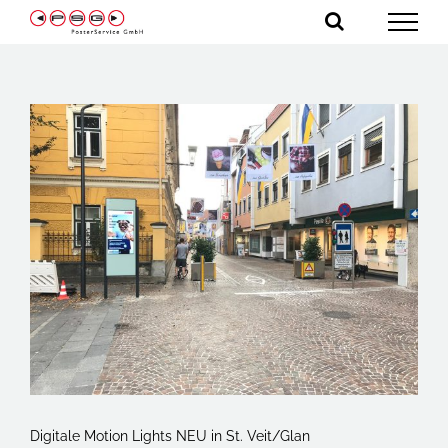
Zum
Inhalt
springen
Zeige
grösseres
Bild
Digitale Motion Lights NEU in St. Veit/Glan