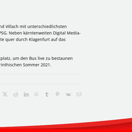
nd Villach mit unterschiedlichsten
PSG. Neben kärntenweiten Digital Media-
e quer durch Klagenfurt auf das
tplatz, um den Bus live zu bestaunen
rinthischen Sommer 2021.
acebook
X
Reddit
LinkedIn
WhatsApp
Tumblr
Pinterest
Vk
E-
Mail