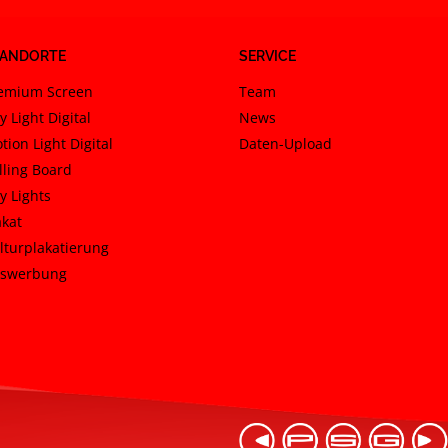
TANDORTE
SERVICE
emium Screen
Team
y Light Digital
News
tion Light Digital
Daten-Upload
lling Board
ty Lights
akat
lturplakatierung
swerbung