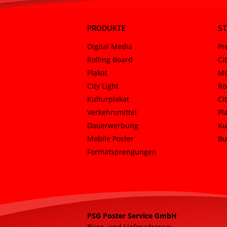
PRODUKTE
S
Digital Media
Pr
Rolling Board
Cit
Plakat
Mo
City Light
Ro
Kulturplakat
Ci
Verkehrsmittel
Pl
Dauerwerbung
Ku
Mobile Poster
Bu
Formatsprengungen
PSG Poster Service GmbH
Büro- und Lieferadresse: